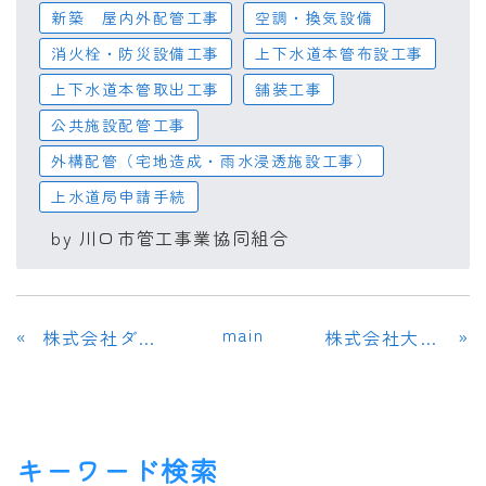
新築 屋内外配管工事
空調・換気設備
消火栓・防災設備工事
上下水道本管布設工事
上下水道本管取出工事
舗装工事
公共施設配管工事
外構配管（宅地造成・雨水浸透施設工事）
上水道局申請手続
by
川口市管工事業協同組合
main
«
»
株式会社ダイコウ設備
株式会社大一工業
キーワード検索